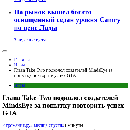
На рынок вышел богато
оснащенный седан уровня Camry
по цене Лады
3 недели спустя
Главная
Игры
Глава Take-Two подколол создателей MindsEye за
попытку повторить успех GTA
Игры
Глава Take-Two подколол создателей
MindsEye за попытку повторить успех
GTA
Игромания.ру
2 месяца спустя
0
1 минуты