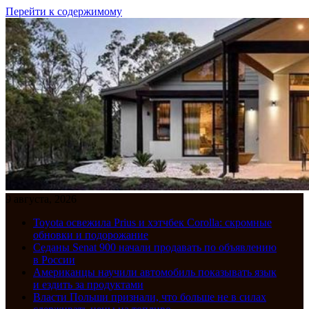
Перейти к содержимому
9 августа, 2026
Toyota освежила Prius и хэтчбек Corolla: скромные
обновки и подорожание
Седаны Senat 900 начали продавать по объявлению
в России
Американцы научили автомобиль показывать язык
и ездить за продуктами
Власти Польши признали, что больше не в силах