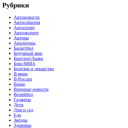
Рубрики
Автоновости
Автособытия
Автоспорт
Автоэксперт
Актеры
Аналитика
Баскетбол
Безумный мир
Биатлон/Лыжи
Бокс/MMA
Болезни и лекарства
В мире
В России
Вещи
Военные новости
Волейбол
Гаджеты
Дети
Дом и сад
Еда
Звёзды
Здоровье