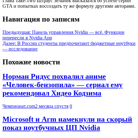
Глава Take-Two Штраус Зельник высказался об успехе серии
GTA и попытках воссоздать ту же формулу другими авторами.
Навигация по записям
Предыдущая:
Панель управления Nvidia — всё. Функции
перенесли в Nvidia App
Далее:
В России студенты предпочитают бюджетные ноутбуки
— исследование
Похожие новости
Норман Ридус похвалил аниме
«Человек-бензопила» — сериал ему
рекомендовал Хидео Кодзима
Чемпионат.com
2 месяца спустя
0
Microsoft и Arm намекнули на скорый
показ ноутбучных ЦП Nvidia