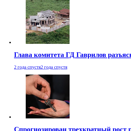
Глава комитета ГД Гаврилов разъяс
2 года спустя
2 года спустя
Спрогнозирован трехкратный рост 