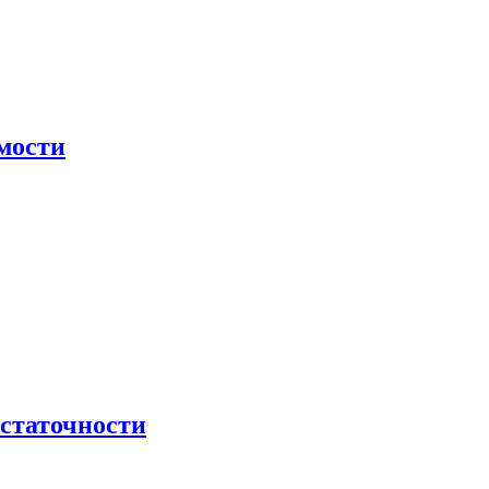
мости
остаточности