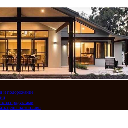
вки и подорожание
сии
ть за продуктами
ать цены на топливо