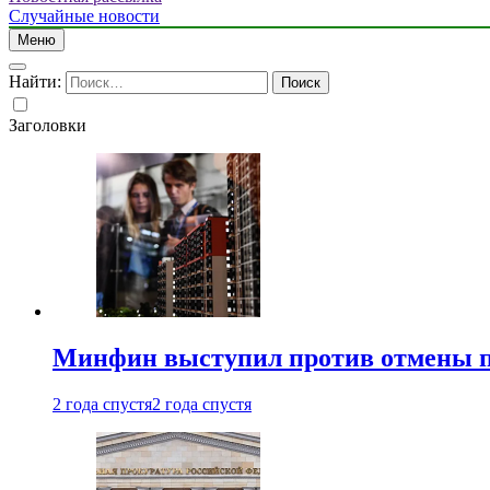
Случайные новости
Меню
Найти:
Заголовки
Минфин выступил против отмены пе
2 года спустя
2 года спустя