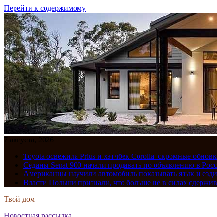
Перейти к содержимому
7 августа, 2026
Toyota освежила Prius и хэтчбек Corolla: скромные обно
Седаны Senat 900 начали продавать по объявлению в Рос
Американцы научили автомобиль показывать язык и езди
Власти Польши признали, что больше не в силах сдержив
Твой дом
Новостная рассылка