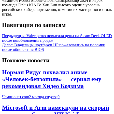
Чемпион PUBG Mobile Global Championship 2024 и игрок
команды Dplus KIA Го Хан Бин высоко оценил уровень
российских киберспортсменов, отметив их мастерство и стиль
игры.
Навигация по записям
Предыдущая:
Valve резко повысила цены на Steam Deck OLED
после возобновления продаж
Далее:
Владельцы ноутбуков HP пожаловались на поломки
после обновления BIOS
Похожие новости
Норман Ридус похвалил аниме
«Человек-бензопила» — сериал ему
рекомендовал Хидео Кодзима
Чемпионат.com
2 месяца спустя
0
Microsoft и Arm намекнули на скорый