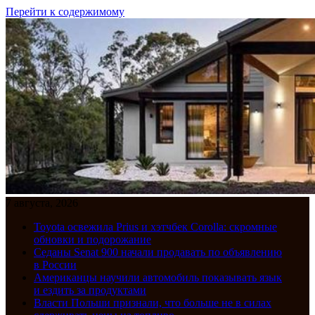
Перейти к содержимому
7 августа, 2026
Toyota освежила Prius и хэтчбек Corolla: скромные
обновки и подорожание
Седаны Senat 900 начали продавать по объявлению
в России
Американцы научили автомобиль показывать язык
и ездить за продуктами
Власти Польши признали, что больше не в силах