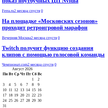
показ ноутбучных ЦП Nvidia
Ferra.ru
2 месяца спустя
0
На площадке «Московских сезонов»
проходит ретроигровой марафон
Вечерняя Москва
2 месяца спустя
0
Twitch получит функцию создания
клипов с помощью голосовой команды
Чемпионат.com
2 месяца спустя
0
Август 2026
Пн
Вт
Ср
Чт
Пт
Сб
Вс
1
2
3
4
5
6
7
8
9
10
11
12
13
14
15
16
17
18
19
20
21
22
23
24
25
26
27
28
29
30
31