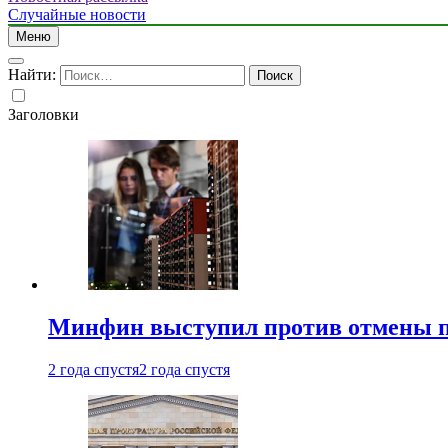
Случайные новости
Меню
Найти:
Заголовки
Минфин выступил против отмены пе
2 года спустя
2 года спустя