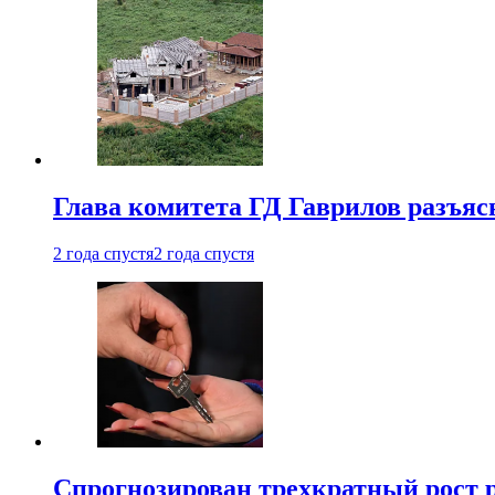
Глава комитета ГД Гаврилов разъяс
2 года спустя
2 года спустя
Спрогнозирован трехкратный рост 