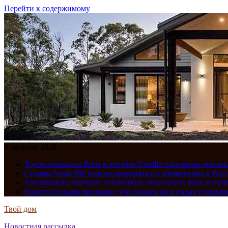
Перейти к содержимому
6 августа, 2026
Toyota освежила Prius и хэтчбек Corolla: скромные обно
Седаны Senat 900 начали продавать по объявлению в Рос
Американцы научили автомобиль показывать язык и езди
Власти Польши признали, что больше не в силах сдержив
Твой дом
Новостная рассылка