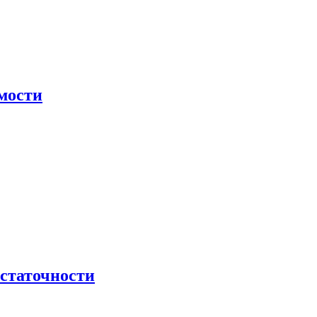
мости
остаточности