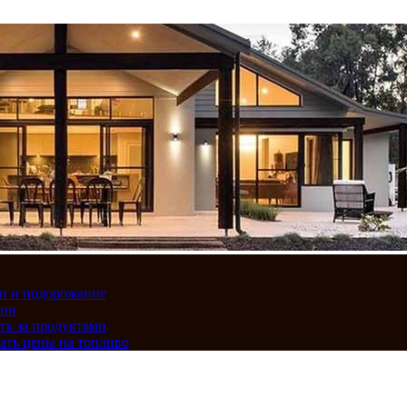
вки и подорожание
сии
ть за продуктами
ать цены на топливо