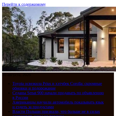
Перейти к содержимому
10 августа, 2026
Toyota освежила Prius и хэтчбек Corolla: скромные
обновки и подорожание
Седаны Senat 900 начали продавать по объявлению
в России
Американцы научили автомобиль показывать язык
и ездить за продуктами
Власти Польши признали, что больше не в силах