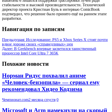
Battlefield 6 лишился поддержки трассировки лучей ради
стабильности и высокой производительности. Технический
директор проекта Кристиан Буль в интервью ComicBook
подтвердил, что решение было принято ещё на раннем этапе
разработки.
Навигация по записям
Предыдущая:
Исследование: PS5 и Xbox Series X стоят почти
вдвое дороже своих «справедливых» цен
Далее:
В Geekbench впервые засветился таинственный
процессор Intel Core Ultra 7 365K
Похожие новости
Норман Ридус похвалил аниме
«Человек-бензопила» — сериал ему
рекомендовал Хидео Кодзима
Чемпионат.com
2 месяца спустя
0
Microsoft и Arm намекнули на скорый