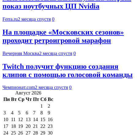
показ ноутбучных ЦП Nvidia
Ferra.ru
2 месяца спустя
0
На площадке «Московских сезонов»
проходит ретроигровой марафон
Вечерняя Москва
2 месяца спустя
0
Twitch получит функцию создания
клипов с помощью голосовой команды
Чемпионат.com
2 месяца спустя
0
Август 2026
Пн
Вт
Ср
Чт
Пт
Сб
Вс
1
2
3
4
5
6
7
8
9
10
11
12
13
14
15
16
17
18
19
20
21
22
23
24
25
26
27
28
29
30