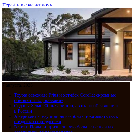
Перейти к содержимому
7 августа, 2026
Toyota освежила Prius и хэтчбек Corolla: скромные
обновки и подорожание
Седаны Senat 900 начали продавать по объявлению
в России
Американцы научили автомобиль показывать язык
и ездить за продуктами
Власти Польши признали, что больше не в силах