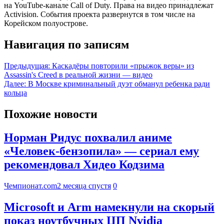
на YouTube-канале Call of Duty. Права на видео принадлежат
Activision. События проекта развернутся в том числе на
Корейском полуострове.
Навигация по записям
Предыдущая:
Каскадёры повторили «прыжок веры» из
Assassin's Creed в реальной жизни — видео
Далее:
В Москве криминальный дуэт обманул ребенка ради
кольца
Похожие новости
Норман Ридус похвалил аниме
«Человек-бензопила» — сериал ему
рекомендовал Хидео Кодзима
Чемпионат.com
2 месяца спустя
0
Microsoft и Arm намекнули на скорый
показ ноутбучных ЦП Nvidia