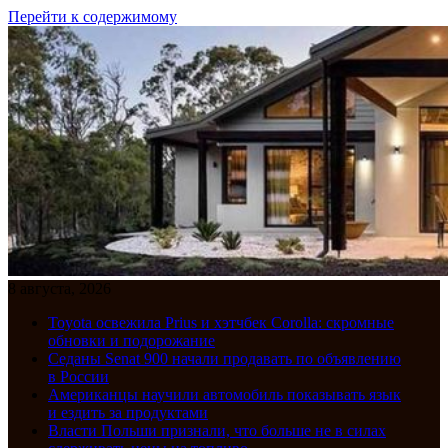
Перейти к содержимому
8 августа, 2026
Toyota освежила Prius и хэтчбек Corolla: скромные
обновки и подорожание
Седаны Senat 900 начали продавать по объявлению
в России
Американцы научили автомобиль показывать язык
и ездить за продуктами
Власти Польши признали, что больше не в силах