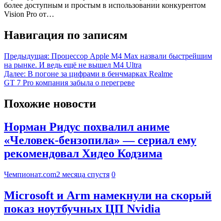
более доступным и простым в использовании конкурентом
Vision Pro от…
Навигация по записям
Предыдущая:
Процессор Apple M4 Max назвали быстрейшим
на рынке. И ведь ещё не вышел M4 Ultra
Далее:
В погоне за цифрами в бенчмарках Realme
GT 7 Pro компания забыла о перегреве
Похожие новости
Норман Ридус похвалил аниме
«Человек-бензопила» — сериал ему
рекомендовал Хидео Кодзима
Чемпионат.com
2 месяца спустя
0
Microsoft и Arm намекнули на скорый
показ ноутбучных ЦП Nvidia