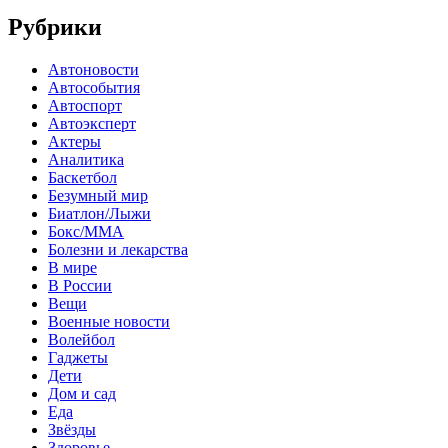
Рубрики
Автоновости
Автособытия
Автоспорт
Автоэксперт
Актеры
Аналитика
Баскетбол
Безумный мир
Биатлон/Лыжи
Бокс/MMA
Болезни и лекарства
В мире
В России
Вещи
Военные новости
Волейбол
Гаджеты
Дети
Дом и сад
Еда
Звёзды
Здоровье