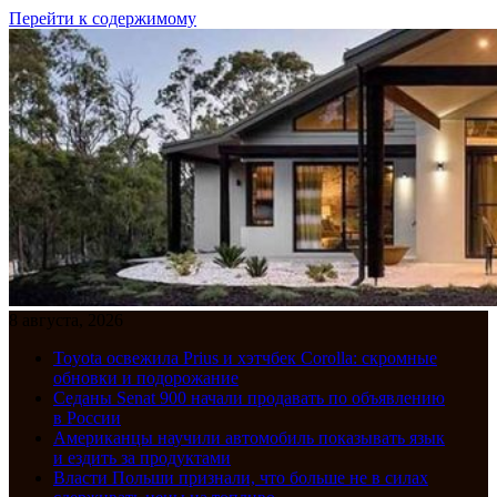
Перейти к содержимому
8 августа, 2026
Toyota освежила Prius и хэтчбек Corolla: скромные
обновки и подорожание
Седаны Senat 900 начали продавать по объявлению
в России
Американцы научили автомобиль показывать язык
и ездить за продуктами
Власти Польши признали, что больше не в силах