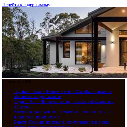
Перейти к содержимому
9 августа, 2026
Toyota освежила Prius и хэтчбек Corolla: скромные
обновки и подорожание
Седаны Senat 900 начали продавать по объявлению
в России
Американцы научили автомобиль показывать язык
и ездить за продуктами
Власти Польши признали, что больше не в силах