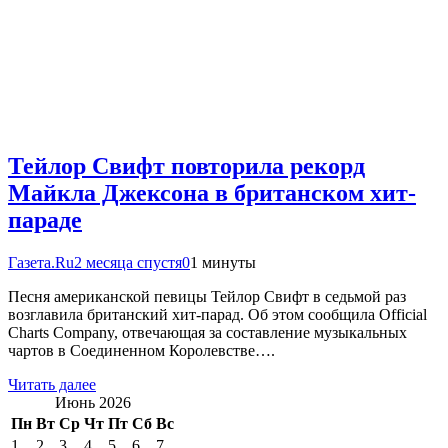
Тейлор Свифт повторила рекорд
Майкла Джексона в британском хит-
параде
Газета.Ru
2 месяца спустя
0
1 минуты
Песня американской певицы Тейлор Свифт в седьмой раз
возглавила британский хит-парад. Об этом сообщила Official
Charts Company, отвечающая за составление музыкальных
чартов в Соединенном Королевстве….
Читать далее
Июнь 2026
Пн
Вт
Ср
Чт
Пт
Сб
Вс
1
2
3
4
5
6
7