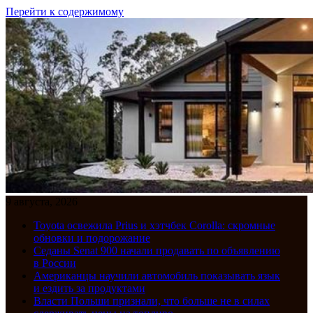
Перейти к содержимому
9 августа, 2026
Toyota освежила Prius и хэтчбек Corolla: скромные
обновки и подорожание
Седаны Senat 900 начали продавать по объявлению
в России
Американцы научили автомобиль показывать язык
и ездить за продуктами
Власти Польши признали, что больше не в силах