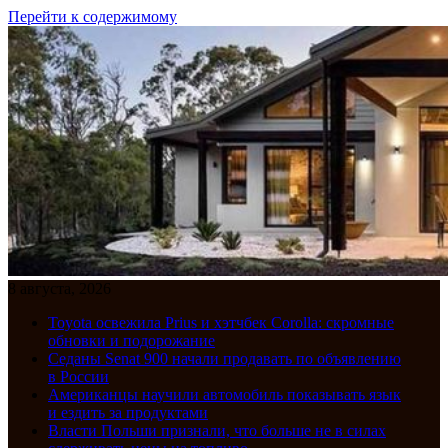
Перейти к содержимому
8 августа, 2026
Toyota освежила Prius и хэтчбек Corolla: скромные
обновки и подорожание
Седаны Senat 900 начали продавать по объявлению
в России
Американцы научили автомобиль показывать язык
и ездить за продуктами
Власти Польши признали, что больше не в силах