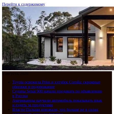
Перейти к содержимому
6 августа, 2026
Toyota освежила Prius и хэтчбек Corolla: скромные
обновки и подорожание
Седаны Senat 900 начали продавать по объявлению
в России
Американцы научили автомобиль показывать язык
и ездить за продуктами
Власти Польши признали, что больше не в силах