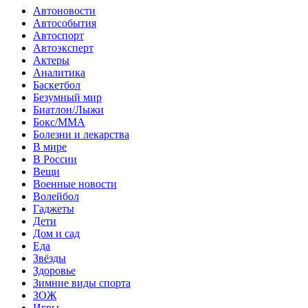
Автоновости
Автособытия
Автоспорт
Автоэксперт
Актеры
Аналитика
Баскетбол
Безумный мир
Биатлон/Лыжи
Бокс/MMA
Болезни и лекарства
В мире
В России
Вещи
Военные новости
Волейбол
Гаджеты
Дети
Дом и сад
Еда
Звёзды
Здоровье
Зимние виды спорта
ЗОЖ
Игры