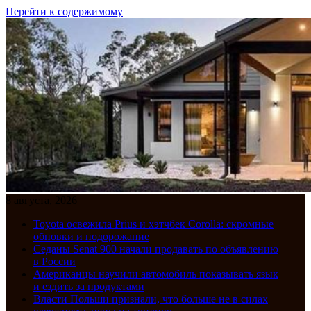
Перейти к содержимому
8 августа, 2026
Toyota освежила Prius и хэтчбек Corolla: скромные
обновки и подорожание
Седаны Senat 900 начали продавать по объявлению
в России
Американцы научили автомобиль показывать язык
и ездить за продуктами
Власти Польши признали, что больше не в силах