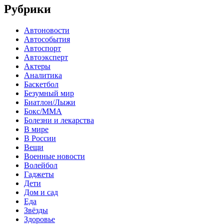
Рубрики
Автоновости
Автособытия
Автоспорт
Автоэксперт
Актеры
Аналитика
Баскетбол
Безумный мир
Биатлон/Лыжи
Бокс/MMA
Болезни и лекарства
В мире
В России
Вещи
Военные новости
Волейбол
Гаджеты
Дети
Дом и сад
Еда
Звёзды
Здоровье