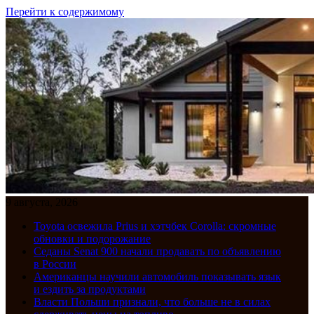
Перейти к содержимому
9 августа, 2026
Toyota освежила Prius и хэтчбек Corolla: скромные
обновки и подорожание
Седаны Senat 900 начали продавать по объявлению
в России
Американцы научили автомобиль показывать язык
и ездить за продуктами
Власти Польши признали, что больше не в силах