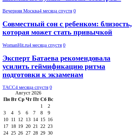
Вечерняя Москва
4 месяца спустя
0
Совместный сон с ребенком: близость,
которая может стать привычкой
WomanHit.ru
4 месяца спустя
0
Эксперт Батаева рекомендовала
усилить геймификацию ритма
подготовки к экзаменам
ТАСС
4 месяца спустя
0
Август 2026
Пн
Вт
Ср
Чт
Пт
Сб
Вс
1
2
3
4
5
6
7
8
9
10
11
12
13
14
15
16
17
18
19
20
21
22
23
24
25
26
27
28
29
30