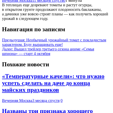
Вечерняя Москва
11 месяцев спустя
0
1 минуты
В теплицах еще дозревают томаты и растут огурцы,
в открытом грунте продолжают плодоносить баклажаны,
а дачники уже вовсю строят планы — как получить хороший
урожай в следующем году.
Навигация по записям
Предыдущая:
Необычный урожайный томат с покладистым
характером. Буду выращивать еще!
Далее:
Вышел трейлер третьего сезона аниме «Семья
шпиона» — старт 4 октября
Похожие новости
«Температурные качели»: что нужно
успеть сделать на даче до конца
майских праздников
Вечерняя Москва
3 месяца спустя
0
Названы три признака хорошего