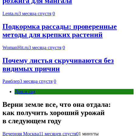
розжига для мангала
Lenta.ru
3 месяца спустя
0
Подкормка рассады: проверенные
методы для крепких растений
WomanHit.ru
3 месяца спустя
0
Почему листья скручиваются без
видимых причин
Рамблер
3 месяца спустя
0
Дом и сад
Верни земле все, что она отдала:
как получить хороший урожай
в следующем году
Вечерняя Москва
11 месяцев спустя
0
1 минуты