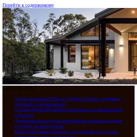
Перейти к содержимому
6 августа, 2026
Toyota освежила Prius и хэтчбек Corolla: скромные
обновки и подорожание
Седаны Senat 900 начали продавать по объявлению
в России
Американцы научили автомобиль показывать язык
и ездить за продуктами
Власти Польши признали, что больше не в силах