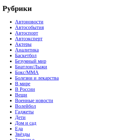
Рубрики
Автоновости
Автособытия
Автоспорт
Автоэксперт
Актеры
Аналитика
Баскетбол
Безумный мир
Биатлон/Лыжи
Бокс/MMA
Болезни и лекарства
В мире
В России
Вещи
Военные новости
Волейбол
Гаджеты
Дети
Дом и сад
Еда
Звёзды
Здоровье