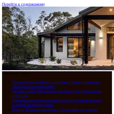
Перейти к содержимому
7 августа, 2026
Toyota освежила Prius и хэтчбек Corolla: скромные
обновки и подорожание
Седаны Senat 900 начали продавать по объявлению
в России
Американцы научили автомобиль показывать язык
и ездить за продуктами
Власти Польши признали, что больше не в силах