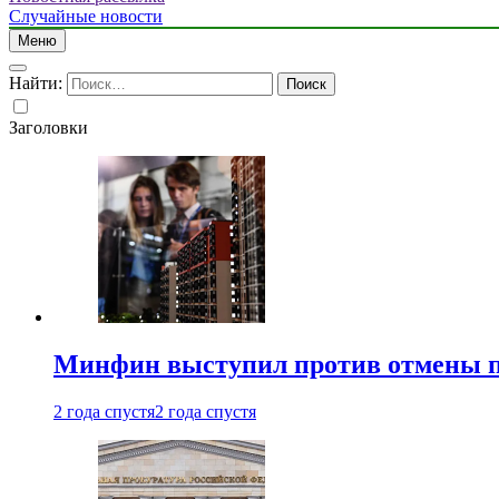
Случайные новости
Меню
Найти:
Заголовки
Минфин выступил против отмены пе
2 года спустя
2 года спустя