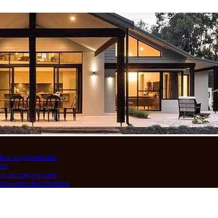
вки и подорожание
сии
ть за продуктами
ать цены на топливо