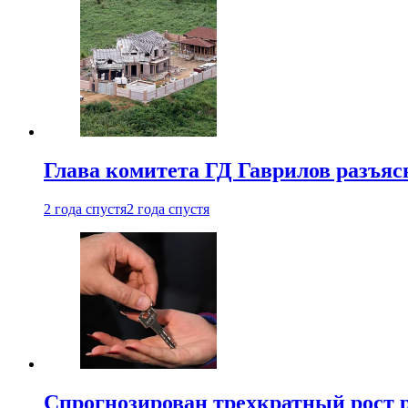
Глава комитета ГД Гаврилов разъяс
2 года спустя
2 года спустя
Спрогнозирован трехкратный рост 