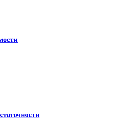
мости
остаточности