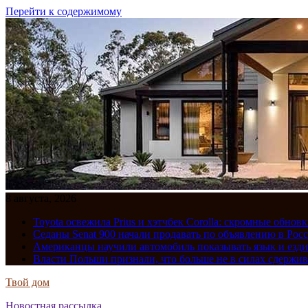
Перейти к содержимому
8 августа, 2026
Toyota освежила Prius и хэтчбек Corolla: скромные обно
Седаны Senat 900 начали продавать по объявлению в Рос
Американцы научили автомобиль показывать язык и езди
Власти Польши признали, что больше не в силах сдержив
Твой дом
Новостная рассылка