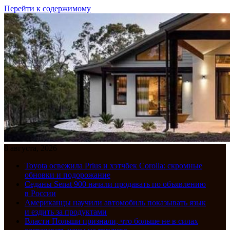
Перейти к содержимому
8 августа, 2026
Toyota освежила Prius и хэтчбек Corolla: скромные
обновки и подорожание
Седаны Senat 900 начали продавать по объявлению
в России
Американцы научили автомобиль показывать язык
и ездить за продуктами
Власти Польши признали, что больше не в силах