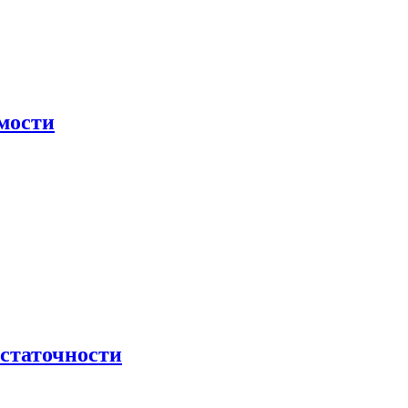
мости
остаточности