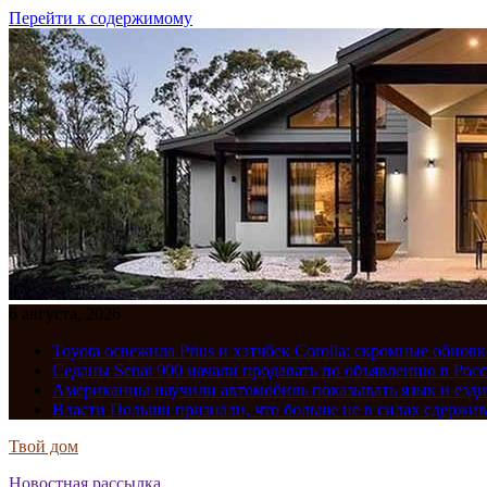
Перейти к содержимому
6 августа, 2026
Toyota освежила Prius и хэтчбек Corolla: скромные обно
Седаны Senat 900 начали продавать по объявлению в Рос
Американцы научили автомобиль показывать язык и езди
Власти Польши признали, что больше не в силах сдержив
Твой дом
Новостная рассылка