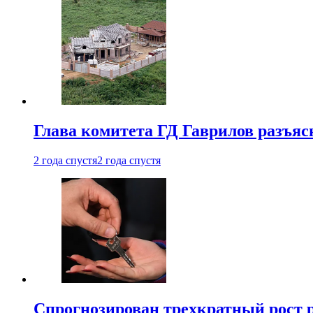
Глава комитета ГД Гаврилов разъяс
2 года спустя
2 года спустя
Спрогнозирован трехкратный рост 