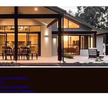
вки и подорожание
сии
ть за продуктами
ать цены на топливо