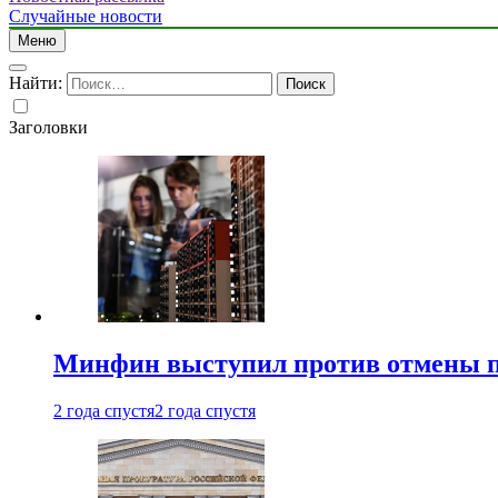
Случайные новости
Меню
Найти:
Заголовки
Минфин выступил против отмены пе
2 года спустя
2 года спустя