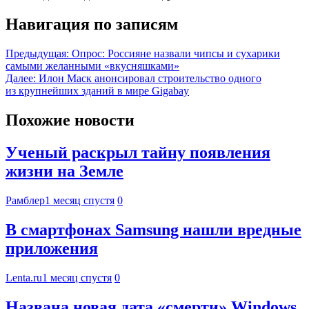
Навигация по записям
Предыдущая:
Опрос: Россияне назвали чипсы и сухарики
самыми желанными «вкусняшками»
Далее:
Илон Маск анонсировал строительство одного
из крупнейших зданий в мире Gigabay
Похожие новости
Ученый раскрыл тайну появления
жизни на Земле
Рамблер
1 месяц спустя
0
В смартфонах Samsung нашли вредные
приложения
Lenta.ru
1 месяц спустя
0
Названа новая дата «смерти» Windows