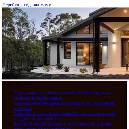
Перейти к содержимому
7 августа, 2026
Toyota освежила Prius и хэтчбек Corolla: скромные
обновки и подорожание
Седаны Senat 900 начали продавать по объявлению
в России
Американцы научили автомобиль показывать язык
и ездить за продуктами
Власти Польши признали, что больше не в силах