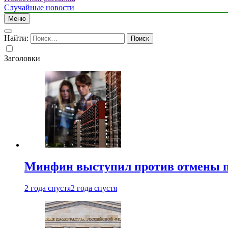
Случайные новости
Меню
Найти:
Заголовки
Минфин выступил против отмены пе
2 года спустя
2 года спустя