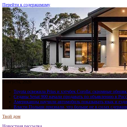
Перейти к содержимому
6 августа, 2026
Toyota освежила Prius и хэтчбек Corolla: скромные обно
Седаны Senat 900 начали продавать по объявлению в Рос
Американцы научили автомобиль показывать язык и езди
Власти Польши признали, что больше не в силах сдержив
Твой дом
Новостная рассылка