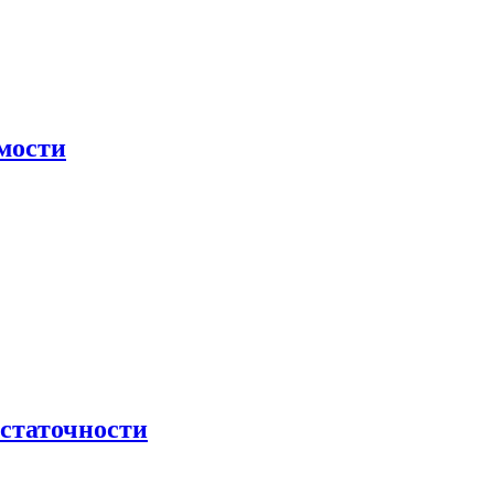
мости
остаточности