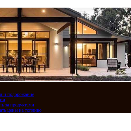
вки и подорожание
сии
ть за продуктами
ать цены на топливо