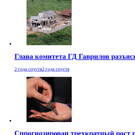
Глава комитета ГД Гаврилов разъяс
2 года спустя
2 года спустя
Спрогнозирован трехкратный рост 