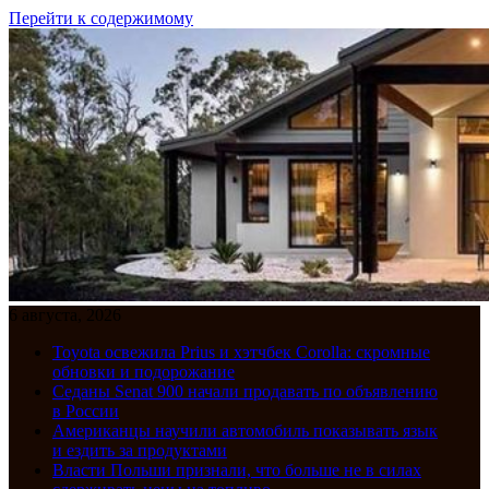
Перейти к содержимому
6 августа, 2026
Toyota освежила Prius и хэтчбек Corolla: скромные
обновки и подорожание
Седаны Senat 900 начали продавать по объявлению
в России
Американцы научили автомобиль показывать язык
и ездить за продуктами
Власти Польши признали, что больше не в силах