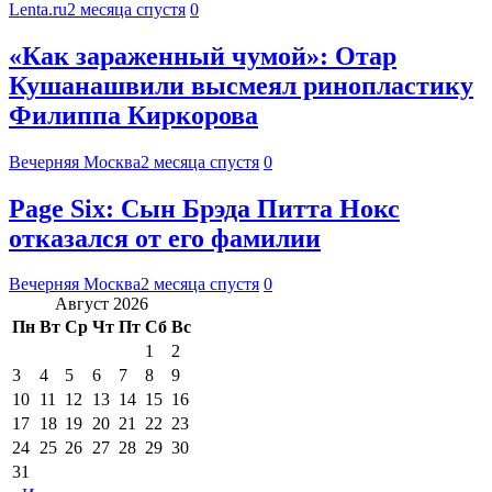
Lenta.ru
2 месяца спустя
0
«Как зараженный чумой»: Отар
Кушанашвили высмеял ринопластику
Филиппа Киркорова
Вечерняя Москва
2 месяца спустя
0
Page Six: Сын Брэда Питта Нокс
отказался от его фамилии
Вечерняя Москва
2 месяца спустя
0
Август 2026
Пн
Вт
Ср
Чт
Пт
Сб
Вс
1
2
3
4
5
6
7
8
9
10
11
12
13
14
15
16
17
18
19
20
21
22
23
24
25
26
27
28
29
30
31