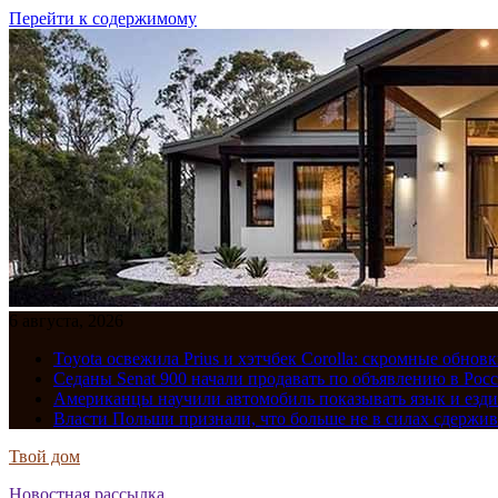
Перейти к содержимому
6 августа, 2026
Toyota освежила Prius и хэтчбек Corolla: скромные обно
Седаны Senat 900 начали продавать по объявлению в Рос
Американцы научили автомобиль показывать язык и езди
Власти Польши признали, что больше не в силах сдержив
Твой дом
Новостная рассылка