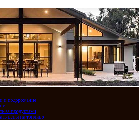
вки и подорожание
сии
ть за продуктами
ать цены на топливо