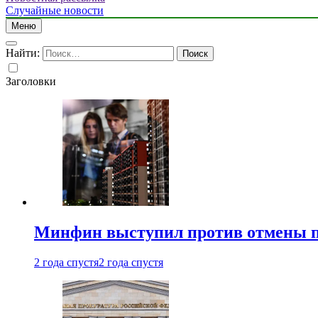
Случайные новости
Меню
Найти:
Заголовки
Минфин выступил против отмены пе
2 года спустя
2 года спустя