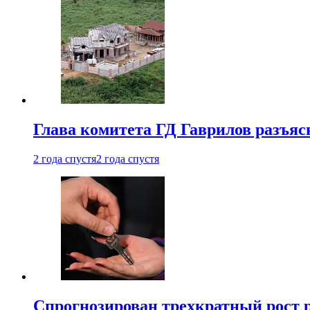
Глава комитета ГД Гаврилов разъяс
2 года спустя
2 года спустя
Спрогнозирован трехкратный рост 