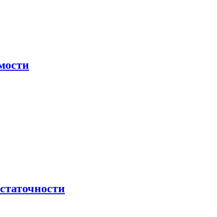
мости
остаточности