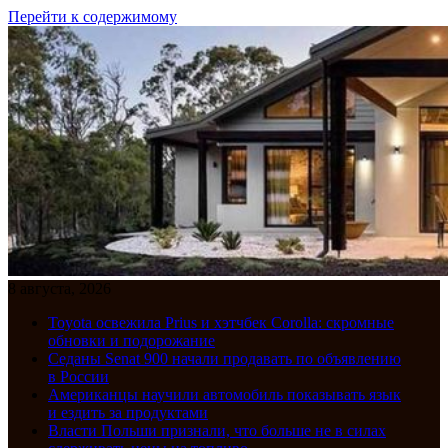
Перейти к содержимому
8 августа, 2026
Toyota освежила Prius и хэтчбек Corolla: скромные
обновки и подорожание
Седаны Senat 900 начали продавать по объявлению
в России
Американцы научили автомобиль показывать язык
и ездить за продуктами
Власти Польши признали, что больше не в силах