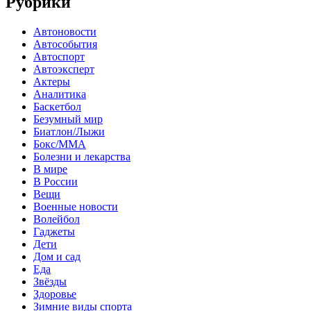
Рубрики
Автоновости
Автособытия
Автоспорт
Автоэксперт
Актеры
Аналитика
Баскетбол
Безумный мир
Биатлон/Лыжи
Бокс/MMA
Болезни и лекарства
В мире
В России
Вещи
Военные новости
Волейбол
Гаджеты
Дети
Дом и сад
Еда
Звёзды
Здоровье
Зимние виды спорта