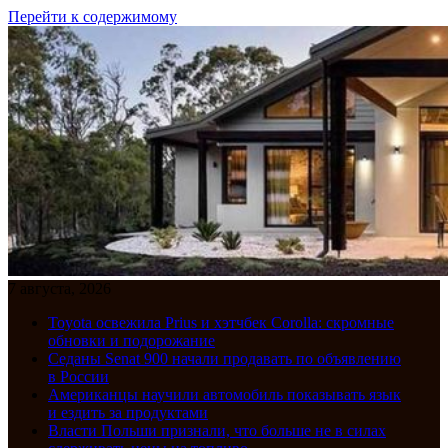
Перейти к содержимому
7 августа, 2026
Toyota освежила Prius и хэтчбек Corolla: скромные
обновки и подорожание
Седаны Senat 900 начали продавать по объявлению
в России
Американцы научили автомобиль показывать язык
и ездить за продуктами
Власти Польши признали, что больше не в силах