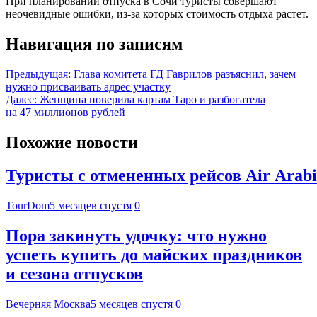
При планировании отпуска в Сочи туристы совершают
неочевидные ошибки, из-за которых стоимость отдыха растет.
Навигация по записям
Предыдущая:
Глава комитета ГД Гаврилов разъяснил, зачем
нужно присваивать адрес участку
Далее:
Женщина поверила картам Таро и разбогатела
на 47 миллионов рублей
Похожие новости
Туристы с отмененных рейсов Air Arab
TourDom
5 месяцев спустя
0
Пора закинуть удочку: что нужно
успеть купить до майских праздников
и сезона отпусков
Вечерняя Москва
5 месяцев спустя
0