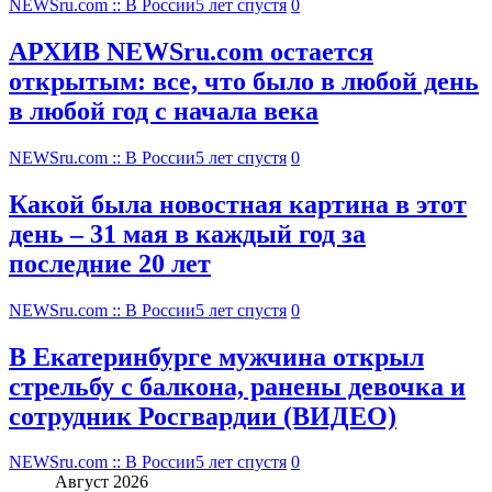
NEWSru.com :: В России
5 лет спустя
0
АРХИВ NEWSru.com остается
открытым: все, что было в любой день
в любой год с начала века
NEWSru.com :: В России
5 лет спустя
0
Какой была новостная картина в этот
день – 31 мая в каждый год за
последние 20 лет
NEWSru.com :: В России
5 лет спустя
0
В Екатеринбурге мужчина открыл
стрельбу с балкона, ранены девочка и
сотрудник Росгвардии (ВИДЕО)
NEWSru.com :: В России
5 лет спустя
0
Август 2026