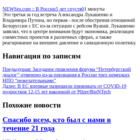
NEWSru.com :: В России
5 лет спустя
0
1 минуты
Это третья за год встреча Александра Лукашенко и
Владимира Путина, но первая - после обострения отношений
Белоруссии с ЕС из-за ситуации с рейсом Ryanair. Лукашенко
заявлял, что в центре внимания будут экономика, реализация
совместных проектов в различных сферах, а также
реагирование на внешнее давление и санкционную политику.
Навигация по записям
Предыдущая:
Заседание правления форума “Петербургский
диалог” отменено из-за признания в России трех немецких
НПО “нежелательными”
Далее:
В ЕС впервые разрешили прививать от COVID-19
подростков 12-15 лет вакциной от Pfizer/BioNTech
Похожие новости
Спасибо всем, кто был с нами в
течение 21 года