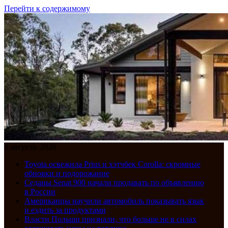
Перейти к содержимому
6 августа, 2026
Toyota освежила Prius и хэтчбек Corolla: скромные
обновки и подорожание
Седаны Senat 900 начали продавать по объявлению
в России
Американцы научили автомобиль показывать язык
и ездить за продуктами
Власти Польши признали, что больше не в силах