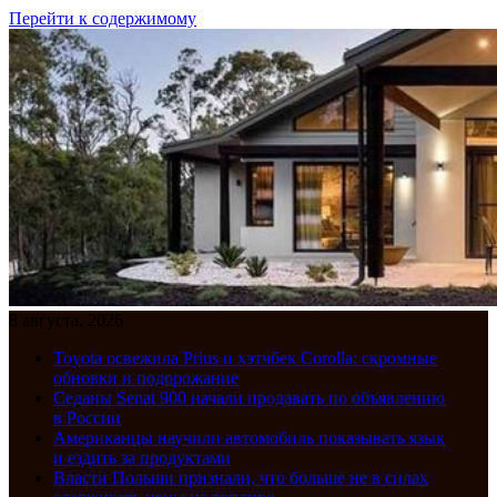
Перейти к содержимому
8 августа, 2026
Toyota освежила Prius и хэтчбек Corolla: скромные
обновки и подорожание
Седаны Senat 900 начали продавать по объявлению
в России
Американцы научили автомобиль показывать язык
и ездить за продуктами
Власти Польши признали, что больше не в силах