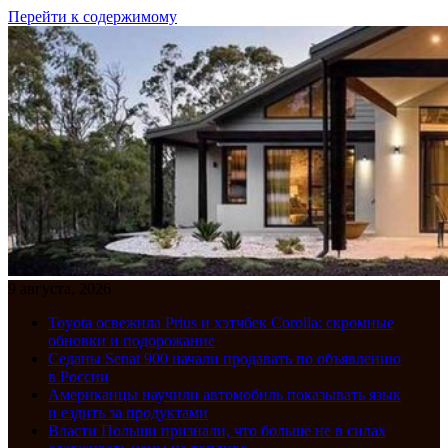
Перейти к содержимому
9 августа, 2026
Toyota освежила Prius и хэтчбек Corolla: скромные
обновки и подорожание
Седаны Senat 900 начали продавать по объявлению
в России
Американцы научили автомобиль показывать язык
и ездить за продуктами
Власти Польши признали, что больше не в силах