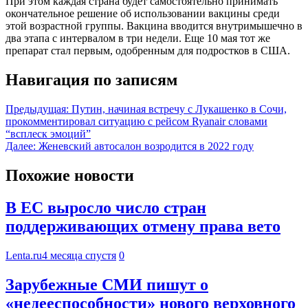
При этом каждая страна будет самостоятельно принимать
окончательное решение об использовании вакцины среди
этой возрастной группы. Вакцина вводится внутримышечно в
два этапа с интервалом в три недели. Еще 10 мая тот же
препарат стал первым, одобренным для подростков в США.
Навигация по записям
Предыдущая:
Путин, начиная встречу с Лукашенко в Сочи,
прокомментировал ситуацию с рейсом Ryanair словами
“всплеск эмоций”
Далее:
Женевский автосалон возродится в 2022 году
Похожие новости
В ЕС выросло число стран
поддерживающих отмену права вето
Lenta.ru
4 месяца спустя
0
Зарубежные СМИ пишут о
«недееспособности» нового верховного