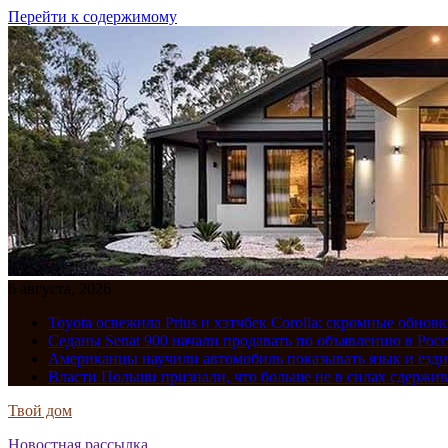
Перейти к содержимому
6 августа, 2026
Toyota освежила Prius и хэтчбек Corolla: скромные обно
Седаны Senat 900 начали продавать по объявлению в Рос
Американцы научили автомобиль показывать язык и езди
Власти Польши признали, что больше не в силах сдержив
Твой дом
Новостная рассылка