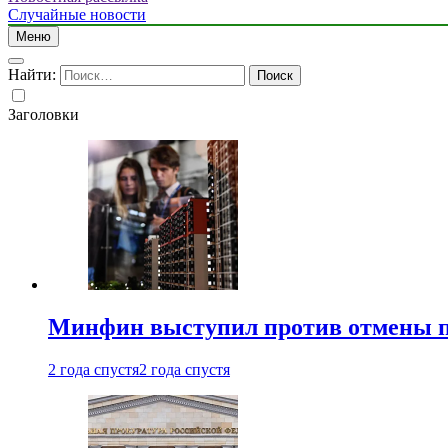
Случайные новости
Меню
Найти:
Заголовки
Минфин выступил против отмены пе
2 года спустя
2 года спустя