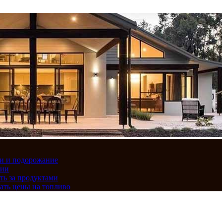
вки и подорожание
сии
ть за продуктами
ать цены на топливо