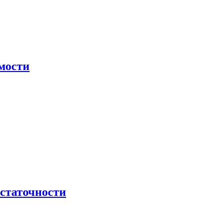
мости
остаточности