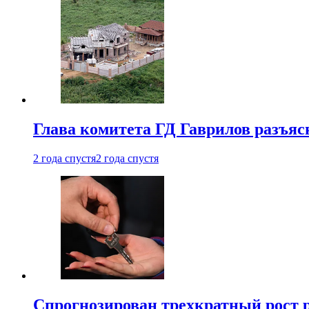
Глава комитета ГД Гаврилов разъяс
2 года спустя
2 года спустя
Спрогнозирован трехкратный рост 