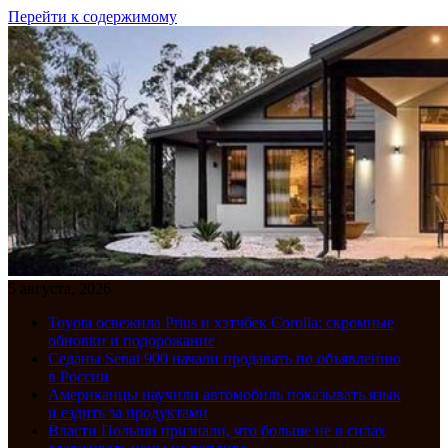
Перейти к содержимому
5 августа, 2026
Toyota освежила Prius и хэтчбек Corolla: скромные
обновки и подорожание
Седаны Senat 900 начали продавать по объявлению
в России
Американцы научили автомобиль показывать язык
и ездить за продуктами
Власти Польши признали, что больше не в силах