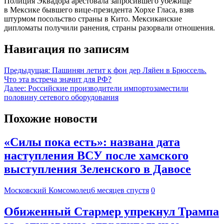
Полиция Эквадора арестовала запросившего убежище
в Мексике бывшего вице-президента Хорхе Гласа, взяв
штурмом посольство страны в Кито. Мексиканские
дипломаты получили ранения, страны разорвали отношения.
Навигация по записям
Предыдущая:
Пашинян летит к фон дер Ляйен в Брюссель.
Что эта встреча значит для РФ?
Далее:
Российские производители импортозаместили
половину сетевого оборудования
Похожие новости
«Силы пока есть»: названа дата
наступления ВСУ после хамского
выступления Зеленского в Давосе
Московский Комсомолец
6 месяцев спустя
0
Обиженный Стармер упрекнул Трампа