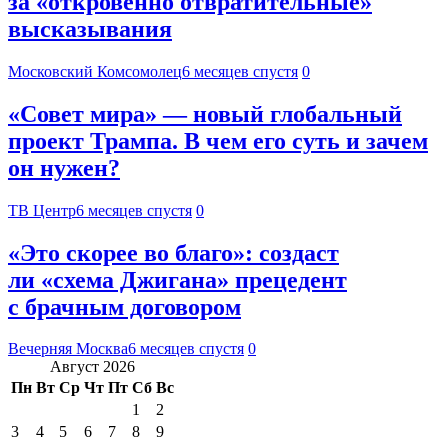
за «откровенно отвратительные»
высказывания
Московский Комсомолец
6 месяцев спустя
0
«Совет мира» — новый глобальный
проект Трампа. В чем его суть и зачем
он нужен?
ТВ Центр
6 месяцев спустя
0
«Это скорее во благо»: создаст
ли «схема Джигана» прецедент
с брачным договором
Вечерняя Москва
6 месяцев спустя
0
Август 2026
Пн
Вт
Ср
Чт
Пт
Сб
Вс
1
2
3
4
5
6
7
8
9