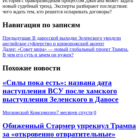
История с бракоразводным процессом Джигана может задать
новый судебный тренд. Эксперты разбирают последствия:
чего ждать тем, кто решится оспаривать договоры?
Навигация по записям
Предыдущая:
В давосской выходке Зеленского увидели
английское суфлерство и криворожский акцент
Далее:
«Совет мира» — новый глобальный проект Трампа.
В чем его суть и зачем он нужен?
Похожие новости
«Силы пока есть»: названа дата
наступления ВСУ после хамского
выступления Зеленского в Давосе
Московский Комсомолец
7 месяцев спустя
0
Обиженный Стармер упрекнул Трампа
за «откровенно отвратительные»