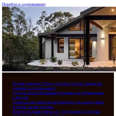
Перейти к содержимому
7 августа, 2026
Toyota освежила Prius и хэтчбек Corolla: скромные
обновки и подорожание
Седаны Senat 900 начали продавать по объявлению
в России
Американцы научили автомобиль показывать язык
и ездить за продуктами
Власти Польши признали, что больше не в силах