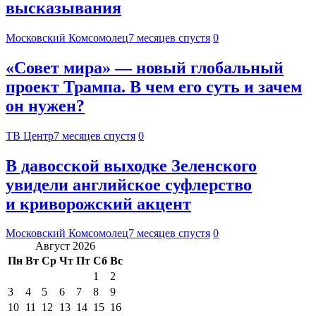
высказывания
Московский Комсомолец
7 месяцев спустя
0
«Совет мира» — новый глобальный
проект Трампа. В чем его суть и зачем
он нужен?
ТВ Центр
7 месяцев спустя
0
В давосской выходке Зеленского
увидели английское суфлерство
и криворожский акцент
Московский Комсомолец
7 месяцев спустя
0
Август 2026
Пн
Вт
Ср
Чт
Пт
Сб
Вс
1
2
3
4
5
6
7
8
9
10
11
12
13
14
15
16