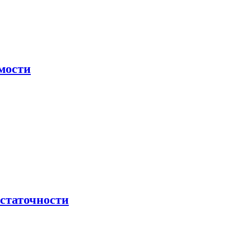
мости
остаточности