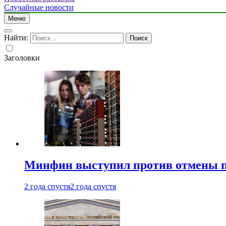
Случайные новости
Меню
Найти:
Заголовки
Минфин выступил против отмены пе
2 года спустя
2 года спустя