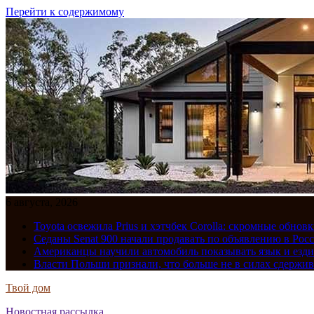
Перейти к содержимому
6 августа, 2026
Toyota освежила Prius и хэтчбек Corolla: скромные обно
Седаны Senat 900 начали продавать по объявлению в Рос
Американцы научили автомобиль показывать язык и езди
Власти Польши признали, что больше не в силах сдержив
Твой дом
Новостная рассылка