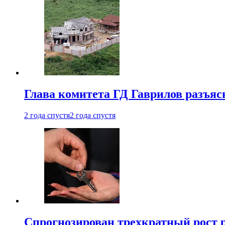
Глава комитета ГД Гаврилов разъяс
2 года спустя
2 года спустя
Спрогнозирован трехкратный рост 