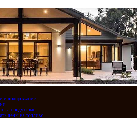
вки и подорожание
сии
ть за продуктами
ать цены на топливо