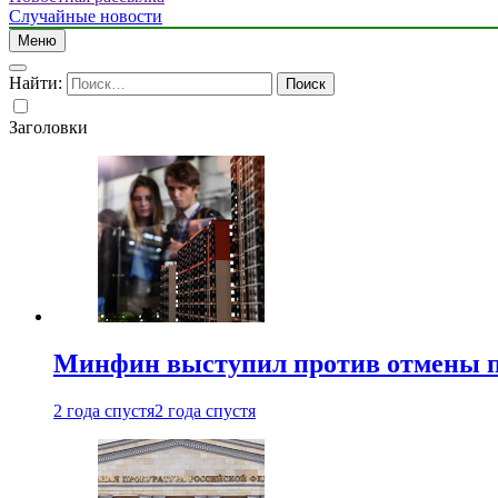
Случайные новости
Меню
Найти:
Заголовки
Минфин выступил против отмены пе
2 года спустя
2 года спустя