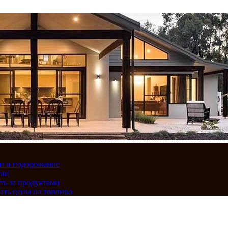
вки и подорожание
сии
ть за продуктами
ать цены на топливо