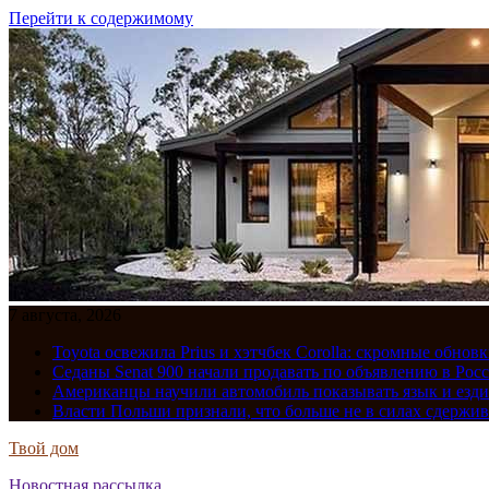
Перейти к содержимому
7 августа, 2026
Toyota освежила Prius и хэтчбек Corolla: скромные обно
Седаны Senat 900 начали продавать по объявлению в Рос
Американцы научили автомобиль показывать язык и езди
Власти Польши признали, что больше не в силах сдержив
Твой дом
Новостная рассылка