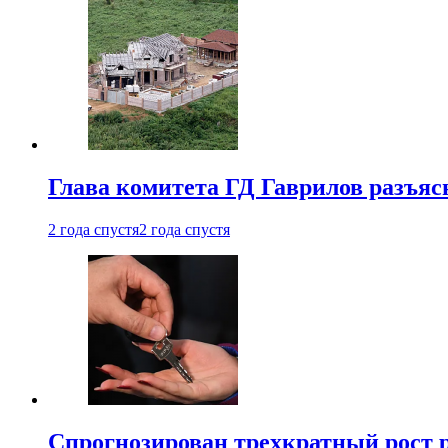
Глава комитета ГД Гаврилов разъяс
2 года спустя
2 года спустя
Спрогнозирован трехкратный рост 