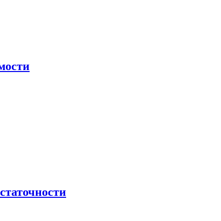
мости
остаточности