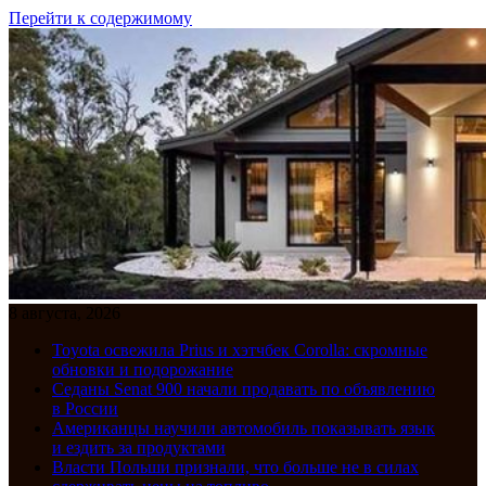
Перейти к содержимому
8 августа, 2026
Toyota освежила Prius и хэтчбек Corolla: скромные
обновки и подорожание
Седаны Senat 900 начали продавать по объявлению
в России
Американцы научили автомобиль показывать язык
и ездить за продуктами
Власти Польши признали, что больше не в силах