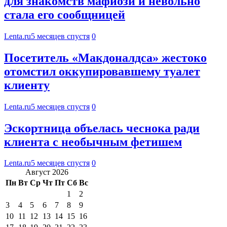
для знакомств мафиози и невольно
стала его сообщницей
Lenta.ru
5 месяцев спустя
0
Посетитель «Макдоналдса» жестоко
отомстил оккупировавшему туалет
клиенту
Lenta.ru
5 месяцев спустя
0
Эскортница объелась чеснока ради
клиента с необычным фетишем
Lenta.ru
5 месяцев спустя
0
Август 2026
Пн
Вт
Ср
Чт
Пт
Сб
Вс
1
2
3
4
5
6
7
8
9
10
11
12
13
14
15
16