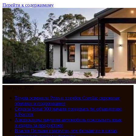
Перейти к содержимому
7 августа, 2026
Toyota освежила Prius и хэтчбек Corolla: скромные
обновки и подорожание
Седаны Senat 900 начали продавать по объявлению
в России
Американцы научили автомобиль показывать язык
и ездить за продуктами
Власти Польши признали, что больше не в силах