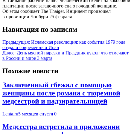
В Таиланде рабочий нашел человеческий скелет на кокосовой
плантации после загадочного сна о голодной женщине.
Об этом сообщает The Thaiger. Инцидент произошел
в провинции Чонбури 25 февраля.
Навигация по записям
Предыдущая:
Исламская революция: как события 1979 года
создали современный Иран
Далее:
День мясной нарезки и Праздник кукол: что отмечают
в России и мире 3 марта
Похожие новости
Заключенный сбежал с помощью
женщины после романа с тюремной
медсестрой и надзирательницей
Lenta.ru
5 месяцев спустя
0
Медсестра встретила в приложении