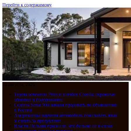
Перейти к содержимому
10 августа, 2026
Toyota освежила Prius и хэтчбек Corolla: скромные
обновки и подорожание
Седаны Senat 900 начали продавать по объявлению
в России
Американцы научили автомобиль показывать язык
и ездить за продуктами
Власти Польши признали, что больше не в силах