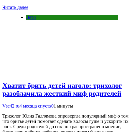
Читать далее
Дети
Хватит брить детей наголо: трихолог
разоблачила жесткий миф родителей
Vse42.ru
4 месяца спустя
0
1 минуты
Трихолог Юлия Галлямова опровергла популярный миф о том,
что бритье детей помогает сделать волосы гуще и ускорить их
рост. Среди родителей до сих пор распространено мнение,
будто если побрить ребенка, волосы потом будут расти