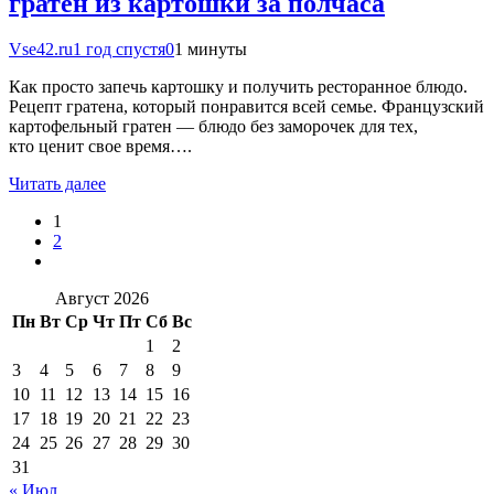
гратен из картошки за полчаса
Vse42.ru
1 год спустя
0
1 минуты
Как просто запечь картошку и получить ресторанное блюдо.
Рецепт гратена, который понравится всей семье. Французский
картофельный гратен — блюдо без заморочек для тех,
кто ценит свое время….
Читать далее
1
2
Август 2026
Пн
Вт
Ср
Чт
Пт
Сб
Вс
1
2
3
4
5
6
7
8
9
10
11
12
13
14
15
16
17
18
19
20
21
22
23
24
25
26
27
28
29
30
31
« Июл