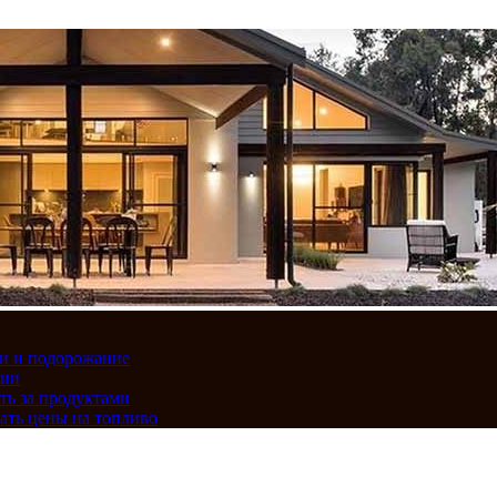
вки и подорожание
сии
ть за продуктами
ать цены на топливо