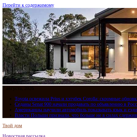
Перейти к содержимому
7 августа, 2026
Toyota освежила Prius и хэтчбек Corolla: скромные обно
Седаны Senat 900 начали продавать по объявлению в Рос
Американцы научили автомобиль показывать язык и езди
Власти Польши признали, что больше не в силах сдержив
Твой дом
Новостная рассылка