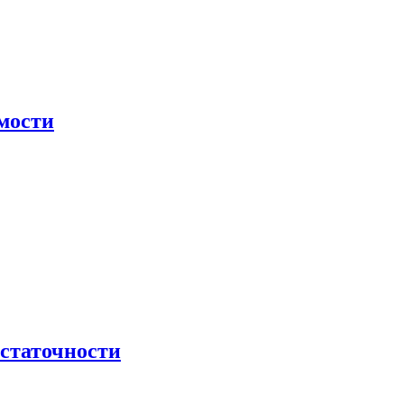
мости
остаточности