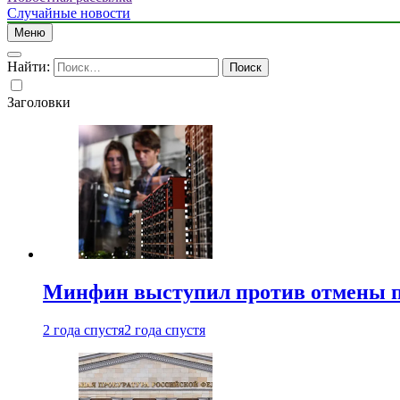
Случайные новости
Меню
Найти:
Заголовки
Минфин выступил против отмены пе
2 года спустя
2 года спустя