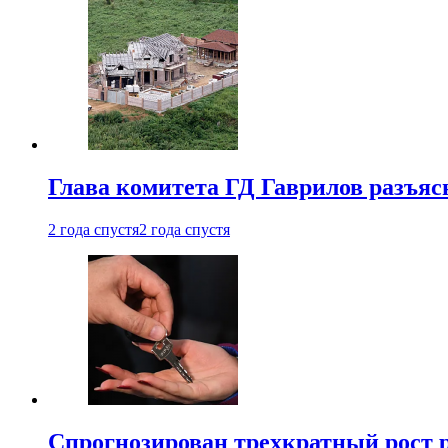
Глава комитета ГД Гаврилов разъяс
2 года спустя
2 года спустя
Спрогнозирован трехкратный рост 