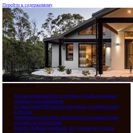
Перейти к содержимому
10 августа, 2026
Toyota освежила Prius и хэтчбек Corolla: скромные
обновки и подорожание
Седаны Senat 900 начали продавать по объявлению
в России
Американцы научили автомобиль показывать язык
и ездить за продуктами
Власти Польши признали, что больше не в силах