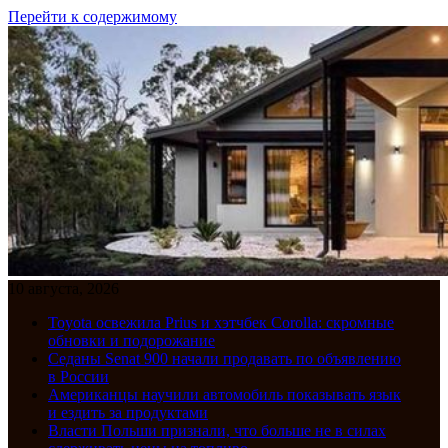
Перейти к содержимому
10 августа, 2026
Toyota освежила Prius и хэтчбек Corolla: скромные
обновки и подорожание
Седаны Senat 900 начали продавать по объявлению
в России
Американцы научили автомобиль показывать язык
и ездить за продуктами
Власти Польши признали, что больше не в силах