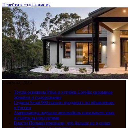
Перейти к содержимому
7 августа, 2026
Toyota освежила Prius и хэтчбек Corolla: скромные
обновки и подорожание
Седаны Senat 900 начали продавать по объявлению
в России
Американцы научили автомобиль показывать язык
и ездить за продуктами
Власти Польши признали, что больше не в силах