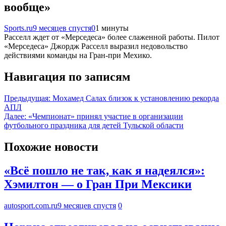
вообще»
Sports.ru
9 месяцев спустя
0
1 минуты
Расселл ждет от «Мерседеса» более слаженной работы. Пилот
«Мерседеса» Джордж Расселл выразил недовольство
действиями команды на Гран-при Мехико.
Навигация по записям
Предыдущая:
Мохамед Салах близок к установлению рекорда
АПЛ
Далее:
«Чемпионат» принял участие в организации
футбольного праздника для детей Тульской области
Похожие новости
«Всё пошло не так, как я надеялся»:
Хэмилтон — о Гран При Мексики
autosport.com.ru
9 месяцев спустя
0