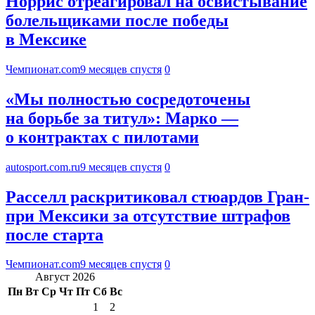
Норрис отреагировал на освистывание
болельщиками после победы
в Мексике
Чемпионат.com
9 месяцев спустя
0
«Мы полностью сосредоточены
на борьбе за титул»: Марко —
о контрактах с пилотами
autosport.com.ru
9 месяцев спустя
0
Расселл раскритиковал стюардов Гран-
при Мексики за отсутствие штрафов
после старта
Чемпионат.com
9 месяцев спустя
0
Август 2026
Пн
Вт
Ср
Чт
Пт
Сб
Вс
1
2