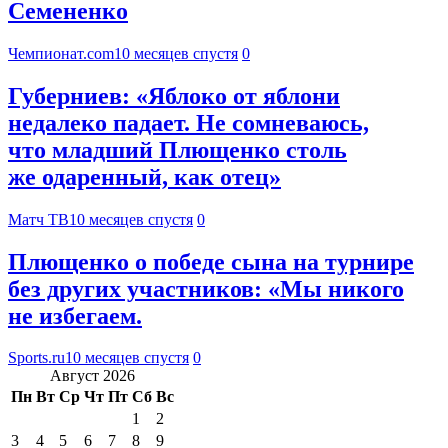
Семененко
Чемпионат.com
10 месяцев спустя
0
Губерниев: «Яблоко от яблони
недалеко падает. Не сомневаюсь,
что младший Плющенко столь
же одаренный, как отец»
Матч ТВ
10 месяцев спустя
0
Плющенко о победе сына на турнире
без других участников: «Мы никого
не избегаем.
Sports.ru
10 месяцев спустя
0
Август 2026
Пн
Вт
Ср
Чт
Пт
Сб
Вс
1
2
3
4
5
6
7
8
9