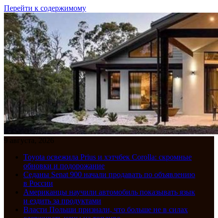
Перейти к содержимому
9 августа, 2026
Toyota освежила Prius и хэтчбек Corolla: скромные
обновки и подорожание
Седаны Senat 900 начали продавать по объявлению
в России
Американцы научили автомобиль показывать язык
и ездить за продуктами
Власти Польши признали, что больше не в силах