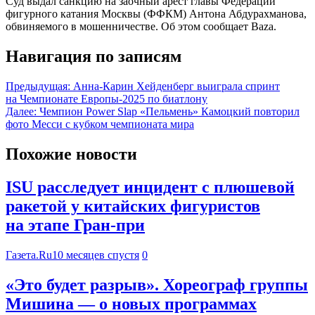
Суд выдал санкцию на заочный арест главы Федерации
фигурного катания Москвы (ФФКМ) Антона Абдурахманова,
обвиняемого в мошенничестве. Об этом сообщает Baza.
Навигация по записям
Предыдущая:
Анна-Карин Хейденберг выиграла спринт
на Чемпионате Европы-2025 по биатлону
Далее:
Чемпион Power Slap «Пельмень» Камоцкий повторил
фото Месси с кубком чемпионата мира
Похожие новости
ISU расследует инцидент с плюшевой
ракетой у китайских фигуристов
на этапе Гран-при
Газета.Ru
10 месяцев спустя
0
«Это будет разрыв». Хореограф группы
Мишина — о новых программах