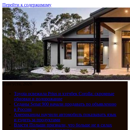
Перейти к содержимому
6 августа, 2026
Toyota освежила Prius и хэтчбек Corolla: скромные
обновки и подорожание
Седаны Senat 900 начали продавать по объявлению
в России
Американцы научили автомобиль показывать язык
и ездить за продуктами
Власти Польши признали, что больше не в силах