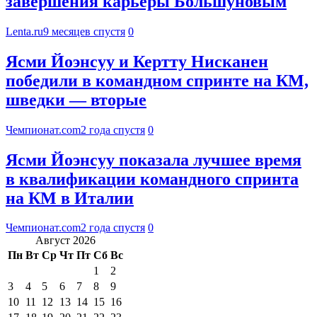
завершения карьеры Большуновым
Lenta.ru
9 месяцев спустя
0
Ясми Йоэнсуу и Кертту Нисканен
победили в командном спринте на КМ,
шведки — вторые
Чемпионат.com
2 года спустя
0
Ясми Йоэнсуу показала лучшее время
в квалификации командного спринта
на КМ в Италии
Чемпионат.com
2 года спустя
0
Август 2026
Пн
Вт
Ср
Чт
Пт
Сб
Вс
1
2
3
4
5
6
7
8
9
10
11
12
13
14
15
16