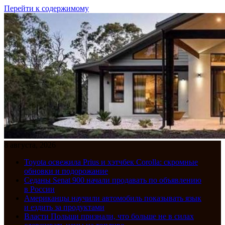
Перейти к содержимому
8 августа, 2026
Toyota освежила Prius и хэтчбек Corolla: скромные
обновки и подорожание
Седаны Senat 900 начали продавать по объявлению
в России
Американцы научили автомобиль показывать язык
и ездить за продуктами
Власти Польши признали, что больше не в силах