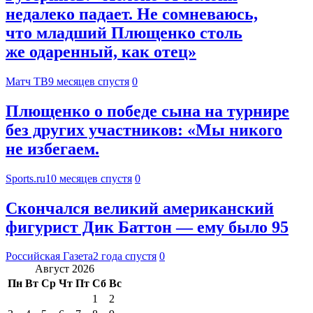
недалеко падает. Не сомневаюсь,
что младший Плющенко столь
же одаренный, как отец»
Матч ТВ
9 месяцев спустя
0
Плющенко о победе сына на турнире
без других участников: «Мы никого
не избегаем.
Sports.ru
10 месяцев спустя
0
Скончался великий американский
фигурист Дик Баттон — ему было 95
Российская Газета
2 года спустя
0
Август 2026
Пн
Вт
Ср
Чт
Пт
Сб
Вс
1
2