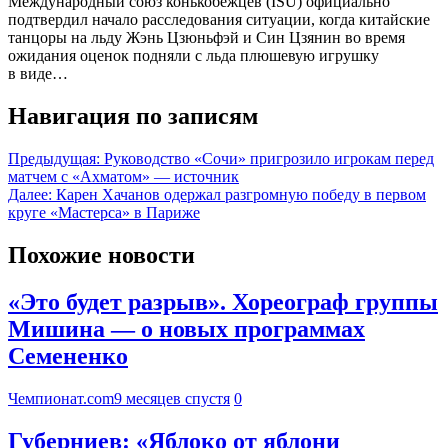
Международный союз конькобежцев (ISU) официально
подтвердил начало расследования ситуации, когда китайские
танцоры на льду Жэнь Цзюньфэй и Син Цзянин во время
ожидания оценок подняли с льда плюшевую игрушку
в виде…
Навигация по записям
Предыдущая:
Руководство «Сочи» пригрозило игрокам перед
матчем с «Ахматом» — источник
Далее:
Карен Хачанов одержал разгромную победу в первом
круге «Мастерса» в Париже
Похожие новости
«Это будет разрыв». Хореограф группы
Мишина — о новых программах
Семененко
Чемпионат.com
9 месяцев спустя
0
Губерниев: «Яблоко от яблони