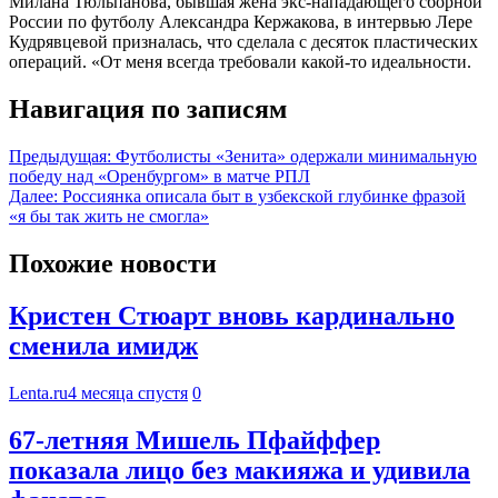
Милана Тюльпанова, бывшая жена экс-нападающего сборной
России по футболу Александра Кержакова, в интервью Лере
Кудрявцевой призналась, что сделала с десяток пластических
операций. «От меня всегда требовали какой-то идеальности.
Навигация по записям
Предыдущая:
Футболисты «Зенита» одержали минимальную
победу над «Оренбургом» в матче РПЛ
Далее:
Россиянка описала быт в узбекской глубинке фразой
«я бы так жить не смогла»
Похожие новости
Кристен Стюарт вновь кардинально
сменила имидж
Lenta.ru
4 месяца спустя
0
67-летняя Мишель Пфайффер
показала лицо без макияжа и удивила