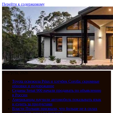
Перейти к содержимому
8 августа, 2026
Toyota освежила Prius и хэтчбек Corolla: скромные
обновки и подорожание
Седаны Senat 900 начали продавать по объявлению
в России
Американцы научили автомобиль показывать язык
и ездить за продуктами
Власти Польши признали, что больше не в силах