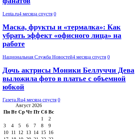
фанатов
Lenta.ru
4 месяца спустя
0
Маска, фрукты и «термалка»: Как
убрать эффект «офисного лица» на
работе
Национальная Служба Новостей
4 месяца спустя
0
Дочь актрисы Моники Беллуччи Дева
выложила фото в платье с объемной
юбкой
Газета.Ru
4 месяца спустя
0
Август 2026
Пн
Вт
Ср
Чт
Пт
Сб
Вс
1
2
3
4
5
6
7
8
9
10
11
12
13
14
15
16