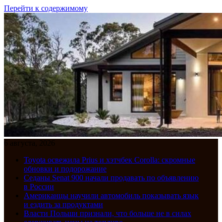
Перейти к содержимому
6 августа, 2026
Toyota освежила Prius и хэтчбек Corolla: скромные
обновки и подорожание
Седаны Senat 900 начали продавать по объявлению
в России
Американцы научили автомобиль показывать язык
и ездить за продуктами
Власти Польши признали, что больше не в силах