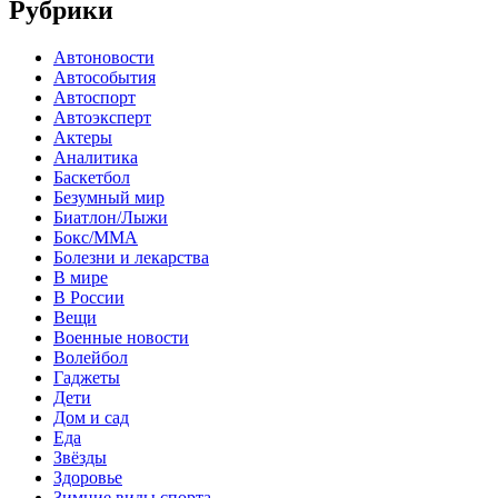
Рубрики
Автоновости
Автособытия
Автоспорт
Автоэксперт
Актеры
Аналитика
Баскетбол
Безумный мир
Биатлон/Лыжи
Бокс/MMA
Болезни и лекарства
В мире
В России
Вещи
Военные новости
Волейбол
Гаджеты
Дети
Дом и сад
Еда
Звёзды
Здоровье
Зимние виды спорта