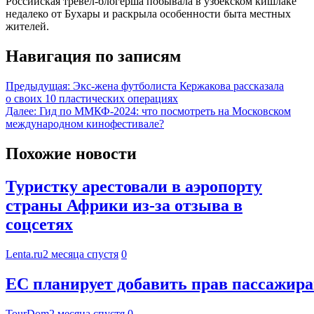
Российская тревел-блогерша побывала в узбекском кишлаке
недалеко от Бухары и раскрыла особенности быта местных
жителей.
Навигация по записям
Предыдущая:
Экс-жена футболиста Кержакова рассказала
о своих 10 пластических операциях
Далее:
Гид по ММКФ-2024: что посмотреть на Московском
международном кинофестивале?
Похожие новости
Туристку арестовали в аэропорту
страны Африки из-за отзыва в
соцсетях
Lenta.ru
2 месяца спустя
0
ЕС планирует добавить прав пассажира
TourDom
2 месяца спустя
0