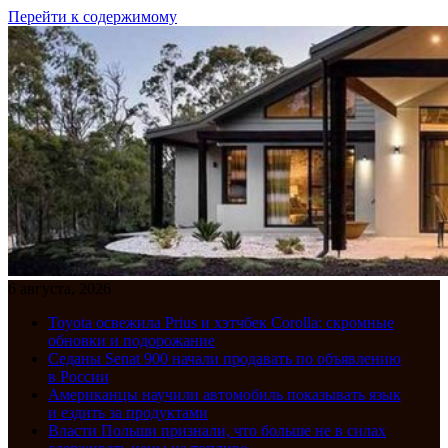
Перейти к содержимому
6 августа, 2026
Toyota освежила Prius и хэтчбек Corolla: скромные
обновки и подорожание
Седаны Senat 900 начали продавать по объявлению
в России
Американцы научили автомобиль показывать язык
и ездить за продуктами
Власти Польши признали, что больше не в силах