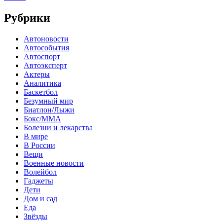
Рубрики
Автоновости
Автособытия
Автоспорт
Автоэксперт
Актеры
Аналитика
Баскетбол
Безумный мир
Биатлон/Лыжи
Бокс/MMA
Болезни и лекарства
В мире
В России
Вещи
Военные новости
Волейбол
Гаджеты
Дети
Дом и сад
Еда
Звёзды