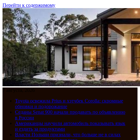
Перейти к содержимому
7 августа, 2026
Toyota освежила Prius и хэтчбек Corolla: скромные
обновки и подорожание
Седаны Senat 900 начали продавать по объявлению
в России
Американцы научили автомобиль показывать язык
и ездить за продуктами
Власти Польши признали, что больше не в силах