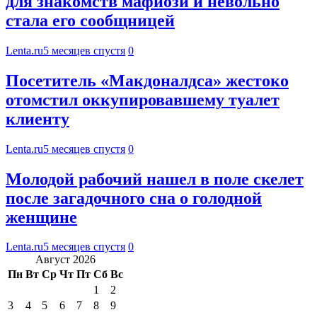
для знакомств мафиози и невольно
стала его сообщницей
Lenta.ru
5 месяцев спустя
0
Посетитель «Макдоналдса» жестоко
отомстил оккупировавшему туалет
клиенту
Lenta.ru
5 месяцев спустя
0
Молодой рабочий нашел в поле скелет
после загадочного сна о голодной
женщине
Lenta.ru
5 месяцев спустя
0
Август 2026
Пн
Вт
Ср
Чт
Пт
Сб
Вс
1
2
3
4
5
6
7
8
9