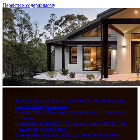
Перейти к содержимому
6 августа, 2026
Toyota освежила Prius и хэтчбек Corolla: скромные
обновки и подорожание
Седаны Senat 900 начали продавать по объявлению
в России
Американцы научили автомобиль показывать язык
и ездить за продуктами
Власти Польши признали, что больше не в силах