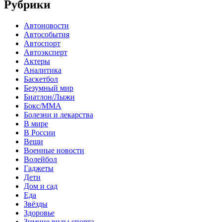
Рубрики
Автоновости
Автособытия
Автоспорт
Автоэксперт
Актеры
Аналитика
Баскетбол
Безумный мир
Биатлон/Лыжи
Бокс/MMA
Болезни и лекарства
В мире
В России
Вещи
Военные новости
Волейбол
Гаджеты
Дети
Дом и сад
Еда
Звёзды
Здоровье
Зимние виды спорта