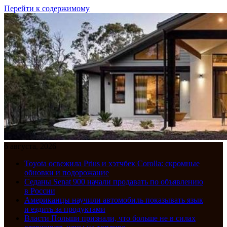
Перейти к содержимому
6 августа, 2026
Toyota освежила Prius и хэтчбек Corolla: скромные
обновки и подорожание
Седаны Senat 900 начали продавать по объявлению
в России
Американцы научили автомобиль показывать язык
и ездить за продуктами
Власти Польши признали, что больше не в силах