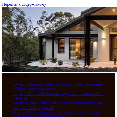
Перейти к содержимому
7 августа, 2026
Toyota освежила Prius и хэтчбек Corolla: скромные
обновки и подорожание
Седаны Senat 900 начали продавать по объявлению
в России
Американцы научили автомобиль показывать язык
и ездить за продуктами
Власти Польши признали, что больше не в силах