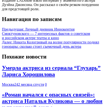
Издание LADbible взяло интервью у знаменитого актёра
Дуэйна Джонсона. Он рассказал о своём резком похудении
для предстоящей роли.
Навигация по записям
Предыдущая:
Личный дневник Иннокентия
Смоктуновского — 7 интересных фактов о советском
и российском актере театра и кино
Далее:
Никита Кологривый на волне популярности поднял
гонорары: сколько стоит съемочный день актера
Похожие новости
Умерла актриса из сериала “Глухарь”
Лариса Хорошилова
Москва24
2 месяца спустя
0
«Роман начался с опасных связей»:
актриса Наталья Куликова — о любви